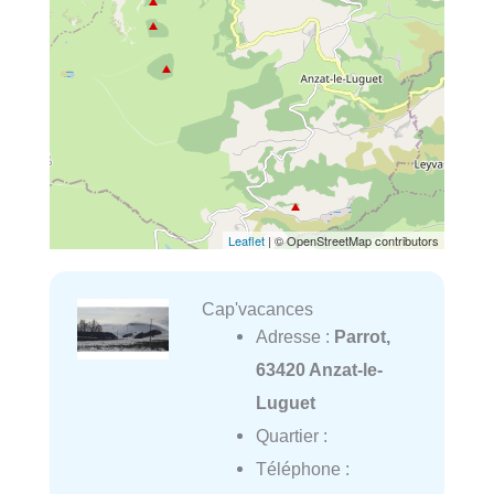
Leaflet
| © OpenStreetMap contributors
Cap'vacances
Adresse :
Parrot,
63420 Anzat-le-
Luguet
Quartier :
Téléphone :