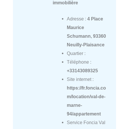
immobilière
Adresse :
4 Place
Maurice
Schumann, 93360
Neuilly-Plaisance
Quartier :
Téléphone :
+33143089325
Site internet :
https://fr.foncia.co
m/location/val-de-
marne-
94/appartement
Service Foncia Val