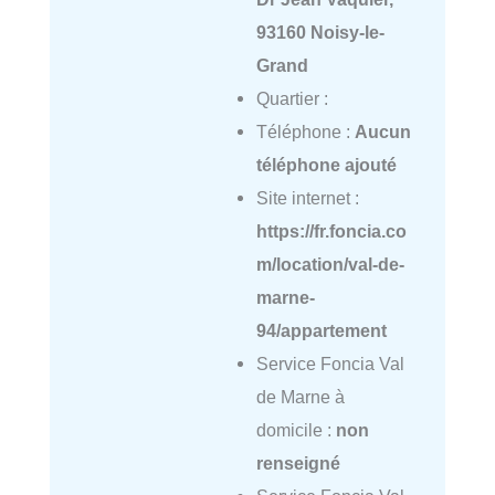
93160 Noisy-le-
Grand
Quartier :
Téléphone :
Aucun
téléphone ajouté
Site internet :
https://fr.foncia.co
m/location/val-de-
marne-
94/appartement
Service Foncia Val
de Marne à
domicile :
non
renseigné