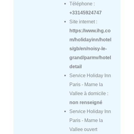
Téléphone :
+33145924747
Site internet :
https://www.ihg.co
m/holidayinn/hotel
s/gb/en/noisy-le-
grand/parmv/hotel
detail
Service Holiday Inn
Paris - Marne la
Vallee à domicile :
non renseigné
Service Holiday Inn
Paris - Marne la
Vallee ouvert