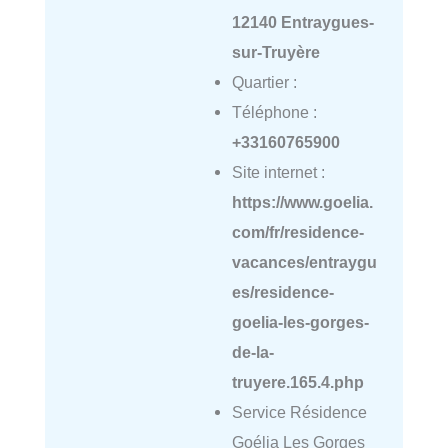
12140 Entraygues-
sur-Truyère
Quartier :
Téléphone :
+33160765900
Site internet :
https://www.goelia.
com/fr/residence-
vacances/entraygu
es/residence-
goelia-les-gorges-
de-la-
truyere.165.4.php
Service Résidence
Goélia Les Gorges