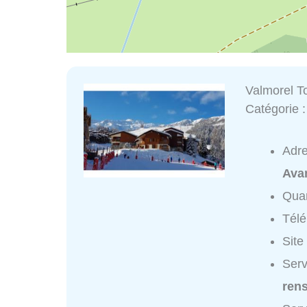
Valmorel T
Catégorie 
Adr
Ava
Quar
Tél
Site
Serv
ren