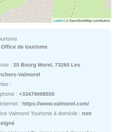
Leaflet
| © OpenStreetMap contributors
ourisme
:
Office de tourisme
esse :
25 Bourg Morel, 73260 Les
nchers-Valmorel
tier :
éphone :
+33479098555
 internet :
https://www.valmorel.com/
ice Valmorel Tourisme à domicile :
non
seigné