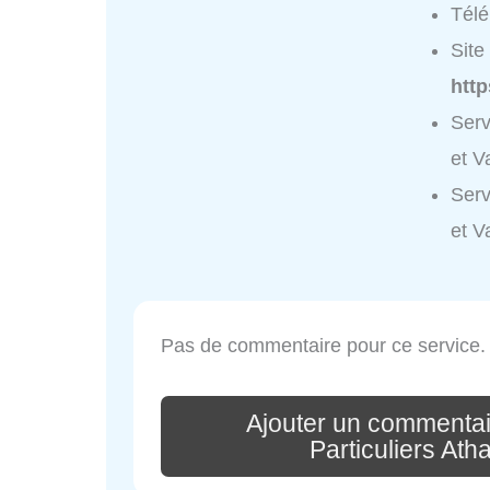
Tél
Site 
htt
Serv
et V
Serv
et V
Pas de commentaire pour ce service.
Ajouter un commentai
Particuliers Ath