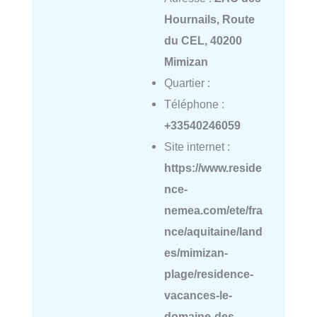
Hournails, Route
du CEL, 40200
Mimizan
Quartier :
Téléphone :
+33540246059
Site internet :
https://www.reside
nce-
nemea.com/ete/fra
nce/aquitaine/land
es/mimizan-
plage/residence-
vacances-le-
domaine-des-