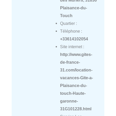
des Mûriers, 31830
Plaisance-du-
Touch
Quartier :
Téléphone :
+33614102054
Site internet :
http://www.gites-
de-france-
31.com/location-
vacances-Gite-a-
Plaisance-du-
touch-Haute-
garonne-
31G101228.html