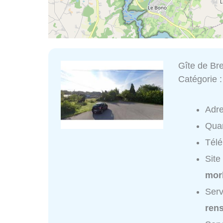
Gîte de Br
Catégorie 
Adr
Quar
Tél
Site
mor
Serv
ren