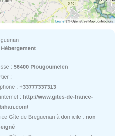
Leaflet
| © OpenStreetMap contributors
eguenan
:
Hébergement
esse :
56400 Plougoumelen
tier :
éphone :
+33777337313
 internet :
http://www.gites-de-france-
bihan.com/
ice Gîte de Breguenan à domicile :
non
seigné