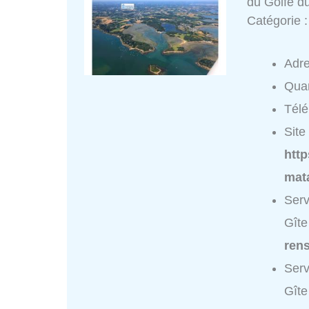
du Golfe d
Catégorie 
Adr
Quar
Tél
Site 
htt
mat
Serv
Gîte
ren
Serv
Gîte