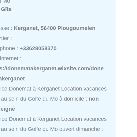
u Mo
:
Gîte
esse :
Kerganet, 56400 Plougoumelen
tier :
éphone :
+33628058370
internet :
ps://donematakerganet.wixsite.com/done
akerganet
ice Donemat à Kerganet Location vacances
 au sein du Golfe du Mo à domicile :
non
seigné
ice Donemat à Kerganet Location vacances
 au sein du Golfe du Mo ouvert dimanche :