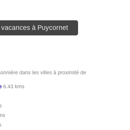
n vacances à Puycornet
onnière dans les villes à proximité de
e
6.43 kms
s
ms
s