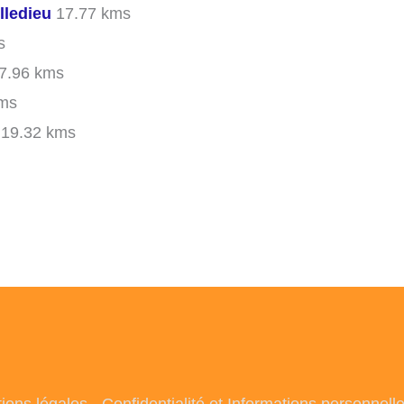
lledieu
17.77 kms
s
7.96 kms
ms
19.32 kms
ions légales
-
Confidentialité et Informations personnell