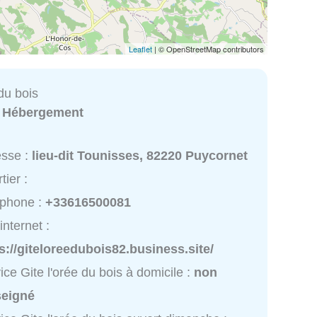
Leaflet
| © OpenStreetMap contributors
 du bois
:
Hébergement
esse :
lieu-dit Tounisses, 82220 Puycornet
tier :
éphone :
+33616500081
internet :
s://giteloreedubois82.business.site/
ice Gite l'orée du bois à domicile :
non
seigné