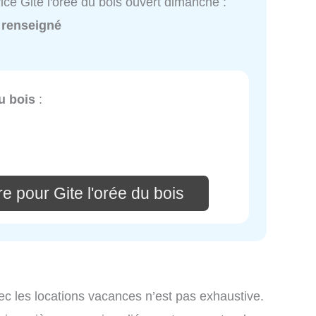
ice Gite l'orée du bois ouvert dimanche :
 renseigné
du bois
:
e pour Gite l'orée du bois
ec les locations vacances n’est pas exhaustive.