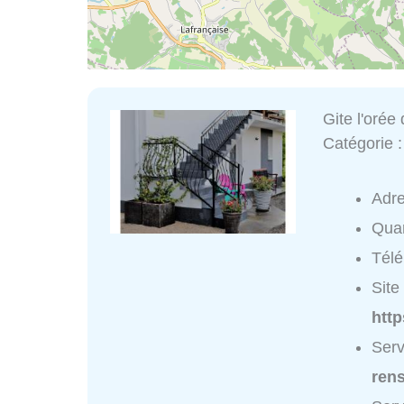
Gite l'orée
Catégorie 
Adr
Quar
Tél
Site 
http
Serv
ren