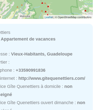
Leaflet
| © OpenStreetMap contributors
ttiers
:
Appartement de vacances
esse :
Vieux-Habitants, Guadeloupe
tier :
éphone :
+33590991836
 internet :
http://www.gitequenettiers.com/
ice Gîte Quenettiers à domicile :
non
seigné
ice Gîte Quenettiers ouvert dimanche :
non