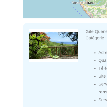
Gîte Quene
Catégorie 
Adr
Quar
Tél
Site
Serv
ren
Serv