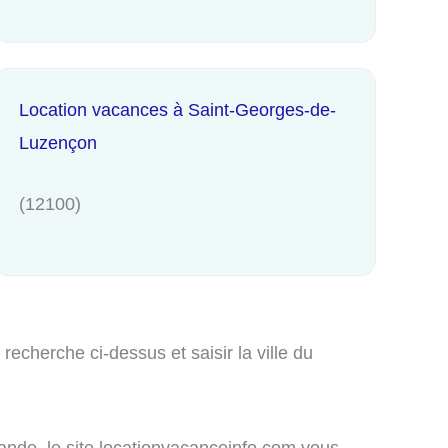
Location vacances à Saint-Georges-de-
Luzençon
(12100)
echerche ci-dessus et saisir la ville du
mande, le site locationvacanceinfo.com vous