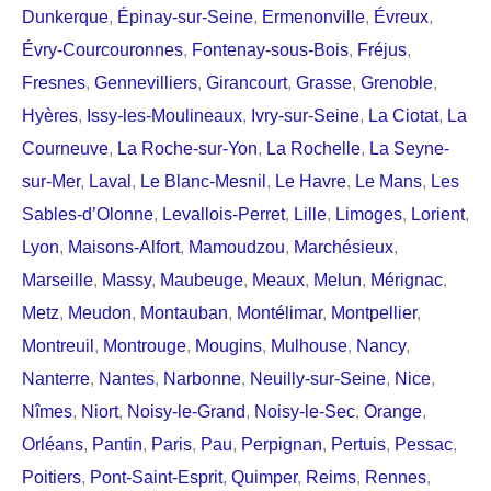
Dunkerque
,
Épinay-sur-Seine
,
Ermenonville
,
Évreux
,
Évry-Courcouronnes
,
Fontenay-sous-Bois
,
Fréjus
,
Fresnes
,
Gennevilliers
,
Girancourt
,
Grasse
,
Grenoble
,
Hyères
,
Issy-les-Moulineaux
,
Ivry-sur-Seine
,
La Ciotat
,
La
Courneuve
,
La Roche-sur-Yon
,
La Rochelle
,
La Seyne-
sur-Mer
,
Laval
,
Le Blanc-Mesnil
,
Le Havre
,
Le Mans
,
Les
Sables-d’Olonne
,
Levallois-Perret
,
Lille
,
Limoges
,
Lorient
,
Lyon
,
Maisons-Alfort
,
Mamoudzou
,
Marchésieux
,
Marseille
,
Massy
,
Maubeuge
,
Meaux
,
Melun
,
Mérignac
,
Metz
,
Meudon
,
Montauban
,
Montélimar
,
Montpellier
,
Montreuil
,
Montrouge
,
Mougins
,
Mulhouse
,
Nancy
,
Nanterre
,
Nantes
,
Narbonne
,
Neuilly-sur-Seine
,
Nice
,
Nîmes
,
Niort
,
Noisy-le-Grand
,
Noisy-le-Sec
,
Orange
,
Orléans
,
Pantin
,
Paris
,
Pau
,
Perpignan
,
Pertuis
,
Pessac
,
Poitiers
,
Pont-Saint-Esprit
,
Quimper
,
Reims
,
Rennes
,