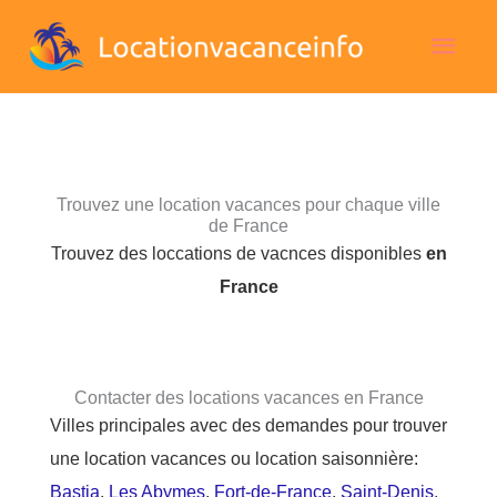
Aller
Men
au
contenu
princ
Trouvez une location vacances pour chaque ville
de France
Trouvez des loccations de vacnces disponibles
en
France
Contacter des locations vacances en France
Villes principales avec des demandes pour trouver
une location vacances ou location saisonnière:
Bastia
,
Les Abymes
,
Fort-de-France
,
Saint-Denis
,