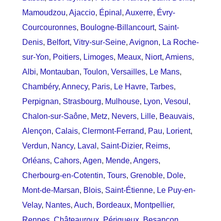
Mamoudzou
,
Ajaccio
,
Épinal
,
Auxerre
,
Évry-
Courcouronnes
,
Boulogne-Billancourt
,
Saint-
Denis
,
Belfort
,
Vitry-sur-Seine
,
Avignon
,
La Roche-
sur-Yon
,
Poitiers
,
Limoges
,
Meaux
,
Niort
,
Amiens
,
Albi
,
Montauban
,
Toulon
,
Versailles
,
Le Mans
,
Chambéry
,
Annecy
,
Paris
,
Le Havre
,
Tarbes
,
Perpignan
,
Strasbourg
,
Mulhouse
,
Lyon
,
Vesoul
,
Chalon-sur-Saône
,
Metz
,
Nevers
,
Lille
,
Beauvais
,
Alençon
,
Calais
,
Clermont-Ferrand
,
Pau
,
Lorient
,
Verdun
,
Nancy
,
Laval
,
Saint-Dizier
,
Reims
,
Orléans
,
Cahors
,
Agen
,
Mende
,
Angers
,
Cherbourg-en-Cotentin
,
Tours
,
Grenoble
,
Dole
,
Mont-de-Marsan
,
Blois
,
Saint-Étienne
,
Le Puy-en-
Velay
,
Nantes
,
Auch
,
Bordeaux
,
Montpellier
,
Rennes
,
Châteauroux
,
Périgueux
,
Besançon
,