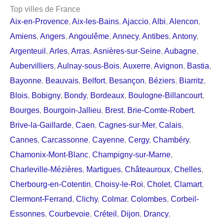
Top villes de France
Aix-en-Provence
,
Aix-les-Bains
,
Ajaccio
,
Albi
,
Alencon
,
Amiens
,
Angers
,
Angoulême
,
Annecy
,
Antibes
,
Antony
,
Argenteuil
,
Arles
,
Arras
,
Asnières-sur-Seine
,
Aubagne
,
Aubervilliers
,
Aulnay-sous-Bois
,
Auxerre
,
Avignon
,
Bastia
,
Bayonne
,
Beauvais
,
Belfort
,
Besançon
,
Béziers
,
Biarritz
,
Blois
,
Bobigny
,
Bondy
,
Bordeaux
,
Boulogne-Billancourt
,
Bourges
,
Bourgoin-Jallieu
,
Brest
,
Brie-Comte-Robert
,
Brive-la-Gaillarde
,
Caen
,
Cagnes-sur-Mer
,
Calais
,
Cannes
,
Carcassonne
,
Cayenne
,
Cergy
,
Chambéry
,
Chamonix-Mont-Blanc
,
Champigny-sur-Marne
,
Charleville-Mézières
,
Martigues
,
Châteauroux
,
Chelles
,
Cherbourg-en-Cotentin
,
Choisy-le-Roi
,
Cholet
,
Clamart
,
Clermont-Ferrand
,
Clichy
,
Colmar
,
Colombes
,
Corbeil-
Essonnes
,
Courbevoie
,
Créteil
,
Dijon
,
Drancy
,