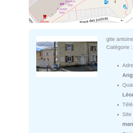
gite antoin
Catégorie 
Adr
Ang
Quar
Léo
Tél
Site
mano