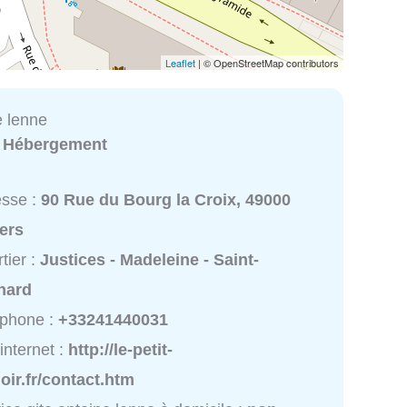
Leaflet
| © OpenStreetMap contributors
e lenne
:
Hébergement
esse :
90 Rue du Bourg la Croix, 49000
ers
tier :
Justices - Madeleine - Saint-
nard
éphone :
+33241440031
 internet :
http://le-petit-
ir.fr/contact.htm