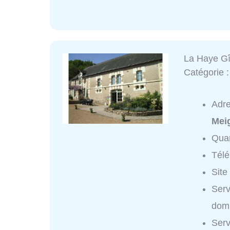
La Haye Gî
Catégorie 
Adr
Meig
Quar
Tél
Site
Serv
domi
Serv