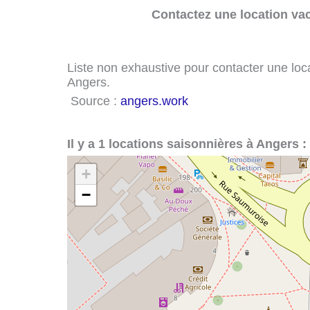
Contactez une location va
Liste non exhaustive pour contacter une loca
Angers.
Source :
angers.work
Il y a 1 locations saisonnières à Angers :
+
−