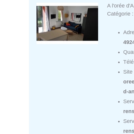
A l'orée d'
Catégorie 
Adr
4924
Quar
Tél
Site
oree
d-a
Serv
ren
Serv
ren