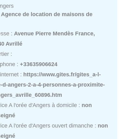
Angers
:
Agence de location de maisons de
esse :
Avenue Pierre Mendès France,
0 Avrillé
tier :
éphone :
+33635906624
 internet :
https://www.gites.fr/gites_a-l-
-d-angers-2-a-4-personnes-a-proximite-
ngers_avrille_60896.htm
ice A l'orée d'Angers à domicile :
non
seigné
ice A l'orée d'Angers ouvert dimanche :
non
seigné