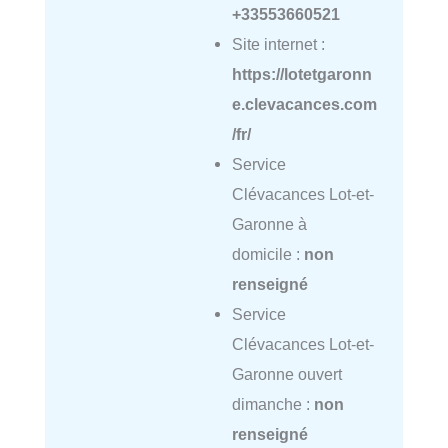
+33553660521
Site internet :
https://lotetgaronn
e.clevacances.com
/fr/
Service
Clévacances Lot-et-
Garonne à
domicile :
non
renseigné
Service
Clévacances Lot-et-
Garonne ouvert
dimanche :
non
renseigné