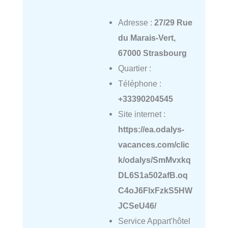
Adresse :
27/29 Rue
du Marais-Vert,
67000 Strasbourg
Quartier :
Téléphone :
+33390204545
Site internet :
https://ea.odalys-
vacances.com/clic
k/odalys/SmMvxkq
DL6S1a502afB.oq
C4oJ6FlxFzkS5HW
JCSeU46/
Service Appart'hôtel