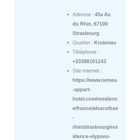
Adresse :
45a Av.
du Rhin, 67100
Strasbourg
Quartier :
Krutenau
Téléphone :
+33388101243
Site internet :
https://www.nemea
-appart-
hotel.com/residenc
e/france/alsace/bas
-
rhin/strasbourg/res
idence-elypseo-