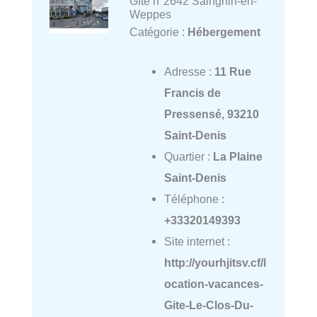
Gîte n°2642 Sainghin-en-
Weppes
Catégorie :
Hébergement
Adresse :
11 Rue
Francis de
Pressensé, 93210
Saint-Denis
Quartier :
La Plaine
Saint-Denis
Téléphone :
+33320149393
Site internet :
http://yourhjitsv.cf/l
ocation-vacances-
Gite-Le-Clos-Du-