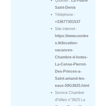
Quartier :
La Plaine
Saint-Denis
Téléphone :
+33677301537
Site internet :
https://www.usnles
s.tk/location-
vacances-
Chambre-d-hotes-
La-Cense-Pierrot-
Des-Princes-a-
Saint-amand-les-
eaux-59G3825.html
Service Chambre
d'hôtes n°3825 La