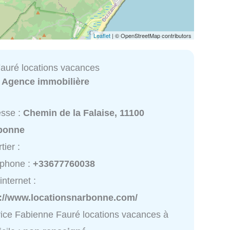
Leaflet
| © OpenStreetMap contributors
auré locations vacances
:
Agence immobilière
esse :
Chemin de la Falaise, 11100
bonne
tier :
éphone :
+33677760038
internet :
p://www.locationsnarbonne.com/
ice Fabienne Fauré locations vacances à