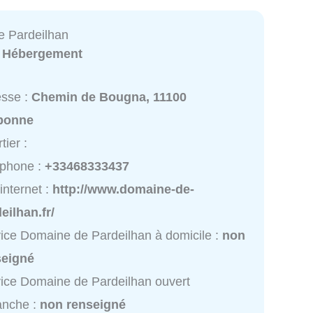
 Pardeilhan
:
Hébergement
esse :
Chemin de Bougna, 11100
bonne
tier :
éphone :
+33468333437
 internet :
http://www.domaine-de-
eilhan.fr/
ice Domaine de Pardeilhan à domicile :
non
seigné
ice Domaine de Pardeilhan ouvert
anche :
non renseigné