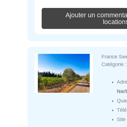
Ajouter un commenta
locatio
France Swe
Catégorie 
Adr
Nar
Quar
Tél
Site