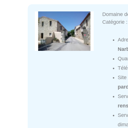
Domaine de
Catégorie 
Adr
Nar
Quar
Tél
Site
pard
Serv
ren
Serv
dim