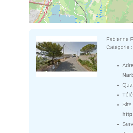
Fabienne F
Catégorie 
Adr
Nar
Quar
Tél
Site 
htt
Serv