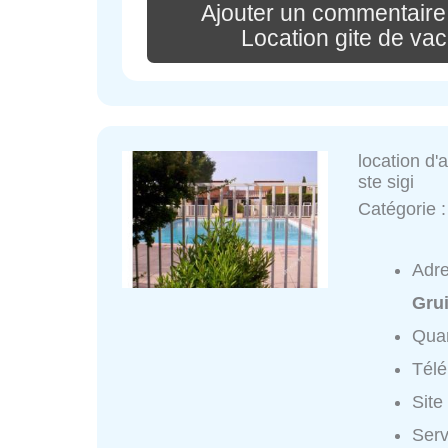
Ajouter un commentaire
Location gite de va
location d'
ste sigi
Catégorie 
Adr
Gru
Quar
Tél
Site
Serv