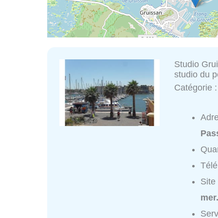
Studio Gru
studio du p
Catégorie 
Adr
Pass
Quar
Tél
Site
mer.
Serv