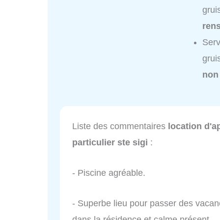
grui
ren
Serv
grui
non
Liste des commentaires
location d'
particulier ste sigi
:
- Piscine agréable.
- Superbe lieu pour passer des vacanc
dans la résidence et calme présent.