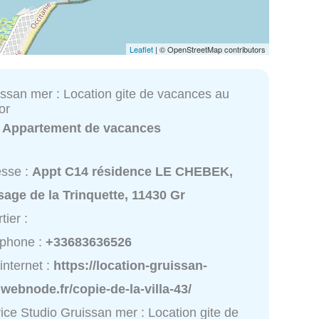
Leaflet
| © OpenStreetMap contributors
issan mer : Location gite de vacances au
or
:
Appartement de vacances
esse :
Appt C14 résidence LE CHEBEK,
age de la Trinquette, 11430 Gr
tier :
éphone :
+33683636526
 internet :
https://location-gruissan-
webnode.fr/copie-de-la-villa-43/
ice Studio Gruissan mer : Location gite de