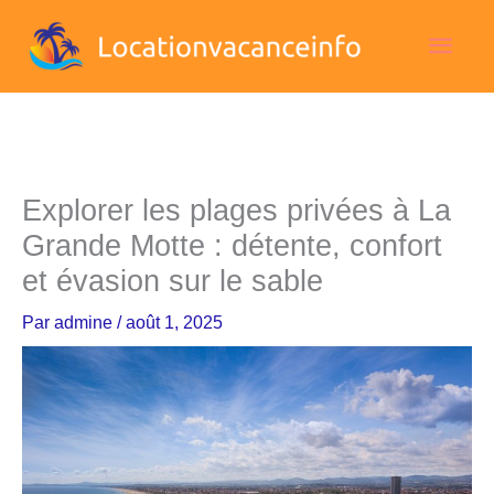
Aller
Men
au
contenu
princ
Explorer les plages privées à La
Grande Motte : détente, confort
et évasion sur le sable
Par
admine
/
août 1, 2025