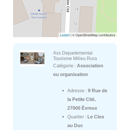
Leaflet
| © OpenStreetMap contributors
Ass Departemental
Tourisme Milieu Rura
Catégorie :
Association
ou organisation
Adresse :
9 Rue de
la Petite Cité,
27000 Évreux
Quartier :
Le Clos
au Duc