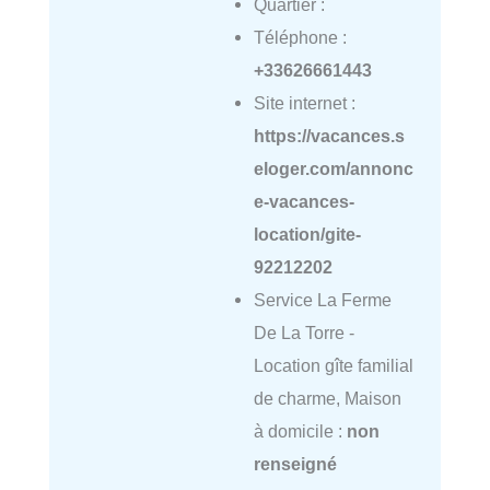
Quartier :
Téléphone :
+33626661443
Site internet :
https://vacances.s
eloger.com/annonc
e-vacances-
location/gite-
92212202
Service La Ferme
De La Torre -
Location gîte familial
de charme, Maison
à domicile :
non
renseigné