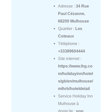
Adresse :
34 Rue
Paul Cézanne,
68200 Mulhouse
Quartier :
Les
Coteaux
Téléphone :
+33389604444
Site internet :
https://www.ihg.co
m/holidayinn/hotel
s/gb/en/mulhouse/
mlhrb/hoteldetail
Service Holiday Inn
Mulhouse à
domicile :
non