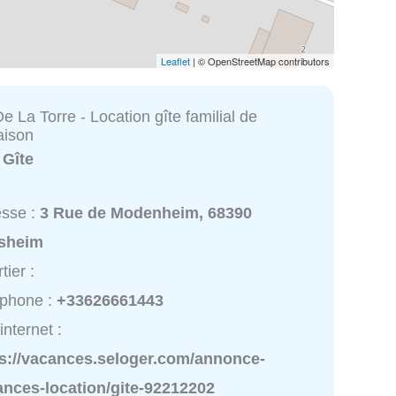
Leaflet
| © OpenStreetMap contributors
 La Torre - Location gîte familial de
aison
:
Gîte
esse :
3 Rue de Modenheim, 68390
sheim
tier :
éphone :
+33626661443
internet :
ps://vacances.seloger.com/annonce-
ances-location/gite-92212202