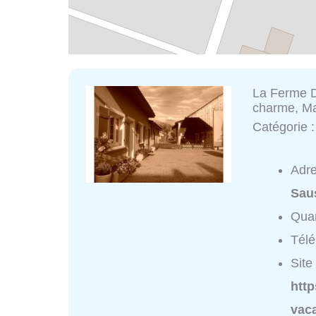
La Ferme De
charme, M
Catégorie 
Adr
Sau
Quar
Tél
Site 
htt
vac