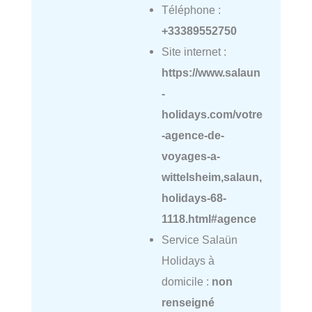
Téléphone :
+33389552750
Site internet :
https://www.salaun
-
holidays.com/votre
-agence-de-
voyages-a-
wittelsheim,salaun,
holidays-68-
1118.html#agence
Service Salaün
Holidays à
domicile :
non
renseigné