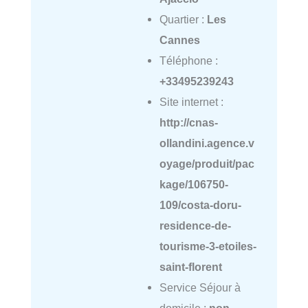
Quartier :
Les
Cannes
Téléphone :
+33495239243
Site internet :
http://cnas-
ollandini.agence.v
oyage/produit/pac
kage/106750-
109/costa-doru-
residence-de-
tourisme-3-etoiles-
saint-florent
Service Séjour à