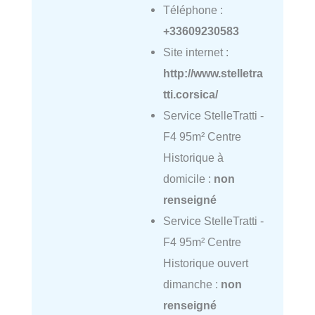
Téléphone :
+33609230583
Site internet :
http://www.stelletra
tti.corsica/
Service StelleTratti -
F4 95m² Centre
Historique à
domicile :
non
renseigné
Service StelleTratti -
F4 95m² Centre
Historique ouvert
dimanche :
non
renseigné