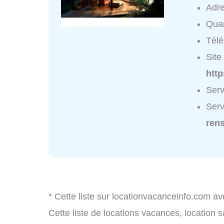
Adr
Quar
Tél
Site 
htt
Serv
Serv
ren
* Cette liste sur locationvacanceinfo.com av
Cette liste de locations vacances, location 