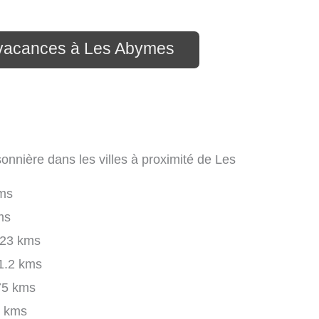
n vacances à Les Abymes
onnière dans les villes à proximité de Les
ms
ms
23 kms
1.2 kms
75 kms
 kms