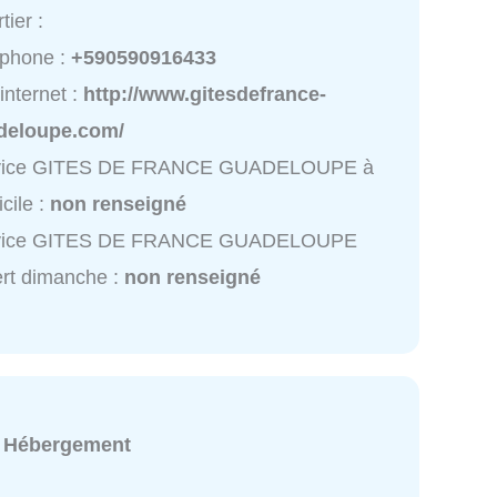
tier :
éphone :
+590590916433
 internet :
http://www.gitesdefrance-
deloupe.com/
vice GITES DE FRANCE GUADELOUPE à
cile :
non renseigné
vice GITES DE FRANCE GUADELOUPE
rt dimanche :
non renseigné
:
Hébergement