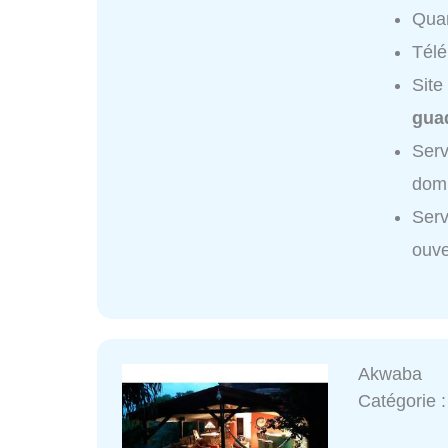
Quar
Tél
Site
gua
Ser
domi
Ser
ouve
Akwaba
Catégorie 