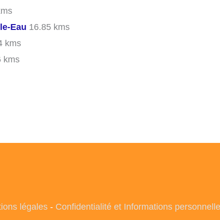
kms
le-Eau
16.85 kms
4 kms
6 kms
ions légales
-
Confidentialité et Informations personnell