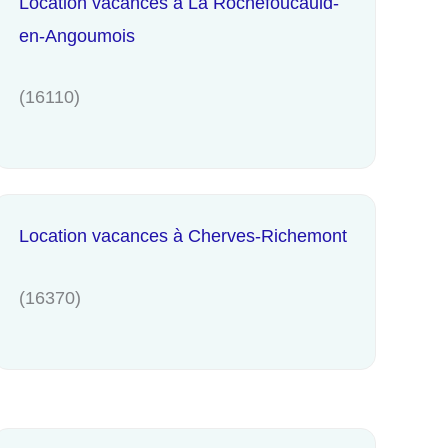
Location vacances à La Rochefoucauld-
en-Angoumois
(16110)
Location vacances à Cherves-Richemont
(16370)