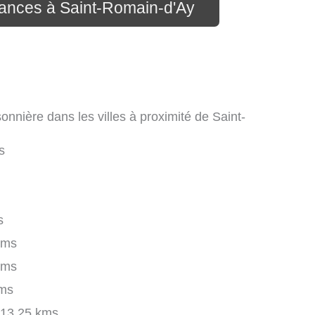
cances à Saint-Romain-d'Ay
onnière dans les villes à proximité de Saint-
s
s
kms
kms
ms
13.25 kms