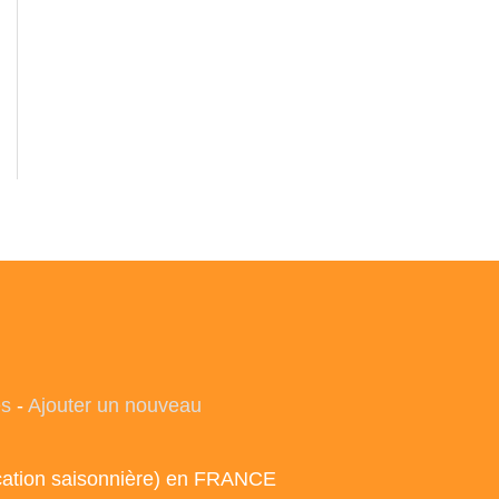
es
-
Ajouter un nouveau
ocation saisonnière) en FRANCE