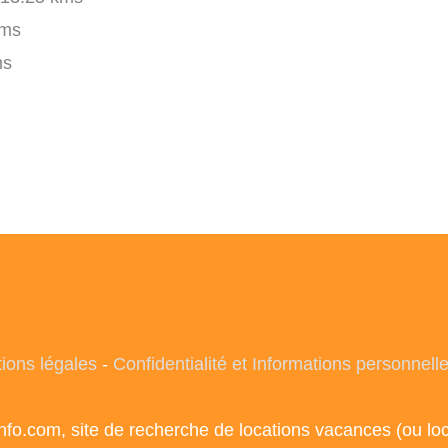
kms
ms
ions légales
-
Confidentialité et Informations personnell
info.com, site de recherche de locations vacances (ou l