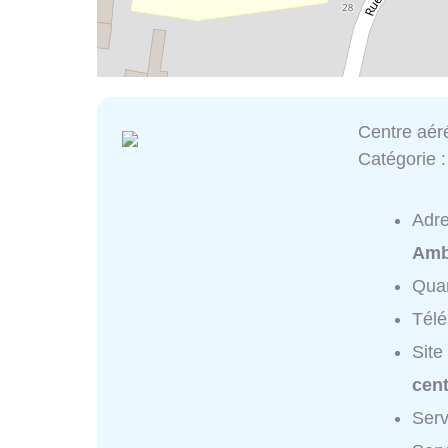
Centre aér
Catégorie 
Adr
Ambl
Quar
Tél
Site
cent
Serv