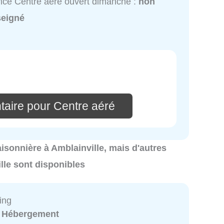
ice Centre aéré ouvert dimanche :
non
seigné
taire pour Centre aéré
saisonnière à Amblainville, mais d'autres
lle sont disponibles
ing
:
Hébergement