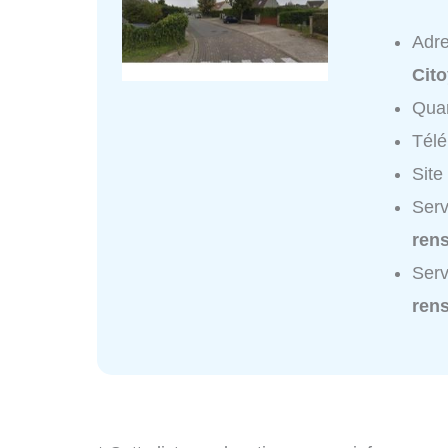
Adr
Cit
Quar
Tél
Site
Serv
ren
Serv
ren