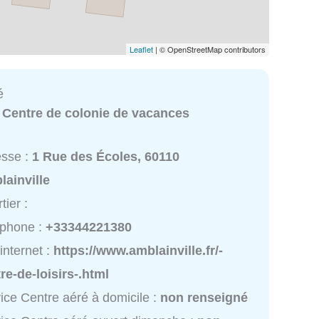
Leaflet
| © OpenStreetMap contributors
é
:
Centre de colonie de vacances
esse :
1 Rue des Écoles, 60110
ainville
tier :
éphone :
+33344221380
 internet :
https://www.amblainville.fr/-
re-de-loisirs-.html
ice Centre aéré à domicile :
non renseigné