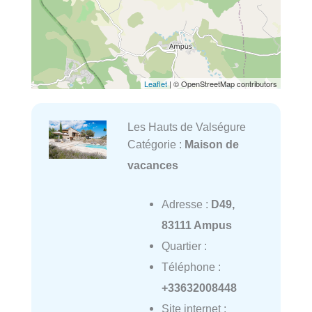
Leaflet
| © OpenStreetMap contributors
Les Hauts de Valségure
Catégorie :
Maison de
vacances
Adresse :
D49,
83111 Ampus
Quartier :
Téléphone :
+33632008448
Site internet :