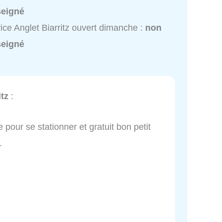
seigné
ice Anglet Biarritz ouvert dimanche :
non
seigné
itz
:
 pour se stationner et gratuit bon petit
.