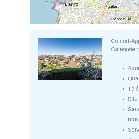
Confort-Ap
Catégorie 
Adr
Quar
Tél
Site
Serv
non
Serv