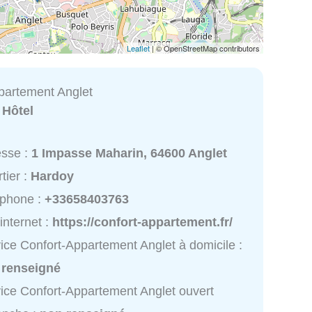
Leaflet
| © OpenStreetMap contributors
partement Anglet
:
Hôtel
esse :
1 Impasse Maharin, 64600 Anglet
tier :
Hardoy
éphone :
+33658403763
 internet :
https://confort-appartement.fr/
ice Confort-Appartement Anglet à domicile :
 renseigné
ice Confort-Appartement Anglet ouvert