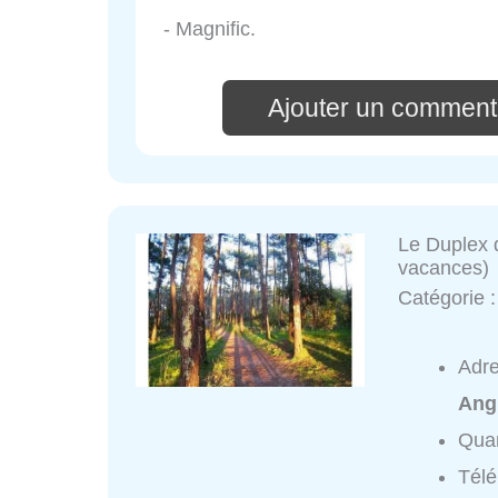
- Magnific.
Ajouter un commenta
Le Duplex d
vacances)
Catégorie 
Adr
Ang
Quar
Tél