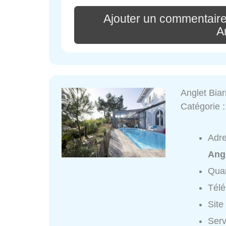
Ajouter un commentaire
A
Anglet Biarr
Catégorie 
Adr
Ang
Quar
Tél
Site
Serv