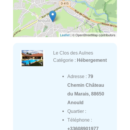
Leaflet
| © OpenStreetMap contributors
Le Clos des Aulnes
Catégorie :
Hébergement
Adresse :
79
Chemin Château
du Marais, 88650
Anould
Quartier :
Téléphone :
+33608901977