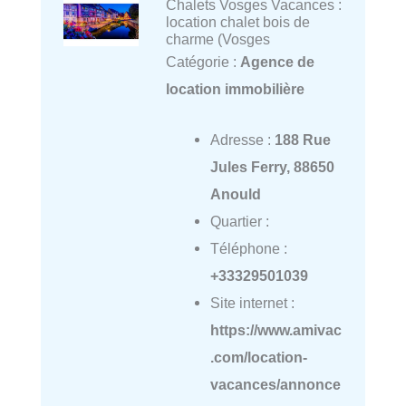
Chalets Vosges Vacances :
location chalet bois de
charme (Vosges
Catégorie :
Agence de
location immobilière
Adresse :
188 Rue
Jules Ferry, 88650
Anould
Quartier :
Téléphone :
+33329501039
Site internet :
https://www.amivac
.com/location-
vacances/annonce