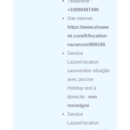
Téléphone :
+33698487496
Site internet :
https://www.vivawe
ek.com/fr/location-
vacances/869166
Service
Lazuel:location
saisonnière villa/gîte
avec piscine
Holiday rent à
domicile :
non
renseigné
Service
Lazuel:location