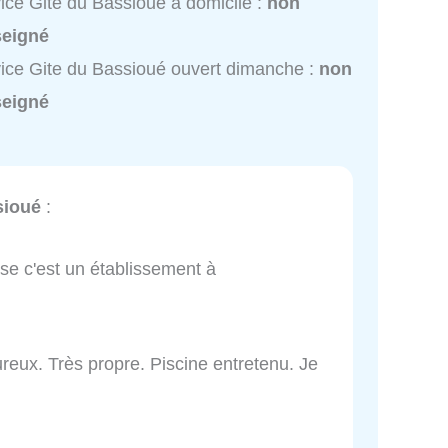
ice Gite du Bassioué à domicile :
non
seigné
ice Gite du Bassioué ouvert dimanche :
non
seigné
sioué
:
se c'est un établissement à
ureux. Très propre. Piscine entretenu. Je