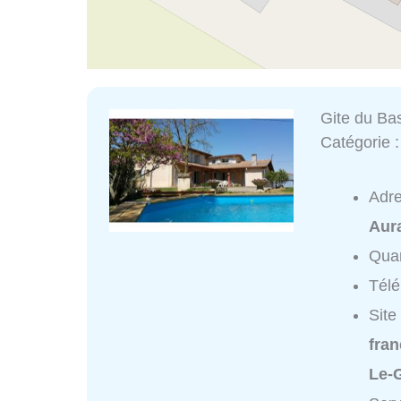
Gite du Ba
Catégorie 
Adr
Aur
Quar
Tél
Site
fra
Le-