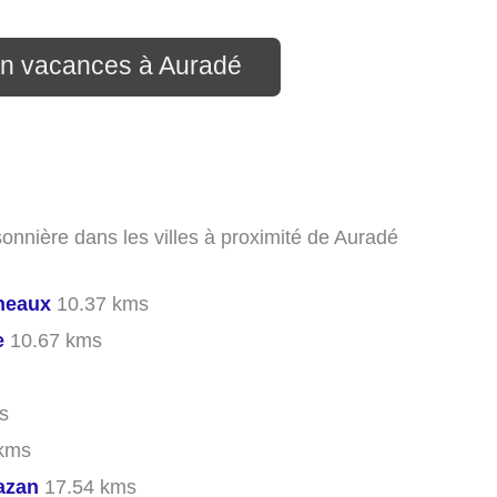
ion vacances à Auradé
sonnière dans les villes à proximité de Auradé
neaux
10.37 kms
e
10.67 kms
s
kms
azan
17.54 kms