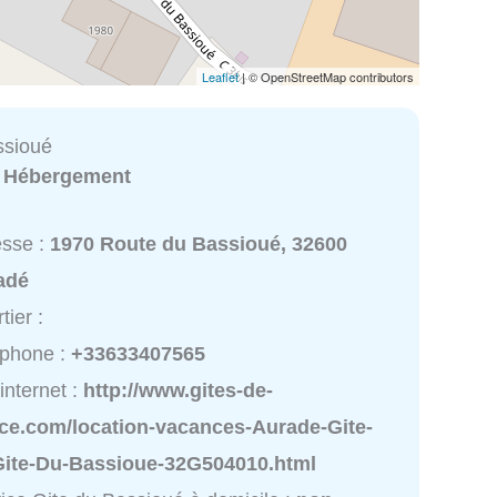
Leaflet
| © OpenStreetMap contributors
ssioué
:
Hébergement
esse :
1970 Route du Bassioué, 32600
adé
tier :
éphone :
+33633407565
 internet :
http://www.gites-de-
nce.com/location-vacances-Aurade-Gite-
Gite-Du-Bassioue-32G504010.html