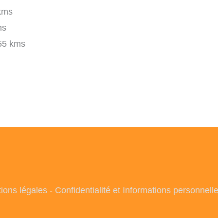
kms
ms
55 kms
ions légales
-
Confidentialité et Informations personnell