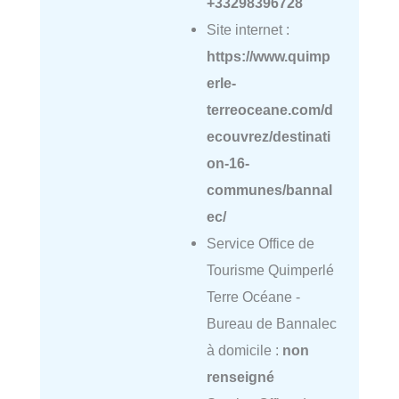
+33298396728
Site internet :
https://www.quimp
erle-
terreoceane.com/d
ecouvrez/destinati
on-16-
communes/bannal
ec/
Service Office de
Tourisme Quimperlé
Terre Océane -
Bureau de Bannalec
à domicile :
non
renseigné