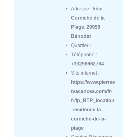
Adresse :
5bis
Corniche de la
Plage, 29950
Bénodet
Quartier :
Téléphone :
+33298662784
Site internet :
https://www.pierree
tvacances.com/fr-
fr/fp_BTP_location
-residence-la-
corniche-de-la-
plage