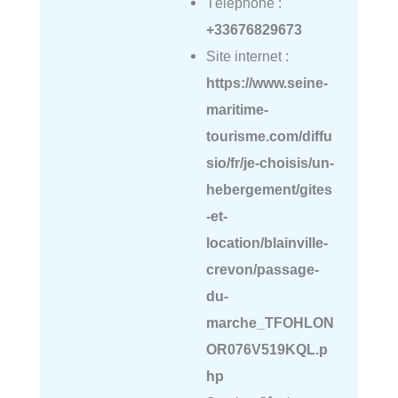
Téléphone :
+33676829673
Site internet :
https://www.seine-
maritime-
tourisme.com/diffu
sio/fr/je-choisis/un-
hebergement/gites
-et-
location/blainville-
crevon/passage-
du-
marche_TFOHLON
OR076V519KQL.p
hp