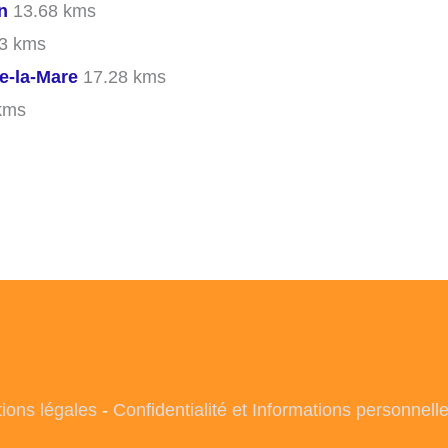
n
13.68 kms
3 kms
e-la-Mare
17.28 kms
kms
ions légales
-
Confidentialité et Informations personnell