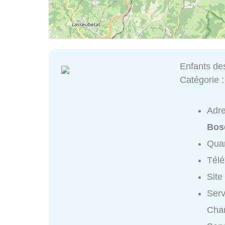
Enfants de
Catégorie 
Adr
Bos
Quar
Tél
Site
Serv
Cham