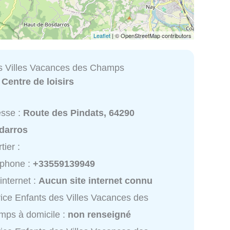
Leaflet
| © OpenStreetMap contributors
s Villes Vacances des Champs
:
Centre de loisirs
esse :
Route des Pindats, 64290
darros
tier :
éphone :
+33559139949
 internet :
Aucun site internet connu
ice Enfants des Villes Vacances des
ps à domicile :
non renseigné