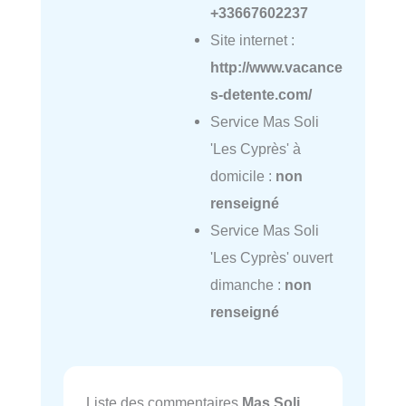
+33667602237
Site internet :
http://www.vacance
s-detente.com/
Service Mas Soli
'Les Cyprès' à
domicile :
non
renseigné
Service Mas Soli
'Les Cyprès' ouvert
dimanche :
non
renseigné
Liste des commentaires
Mas Soli