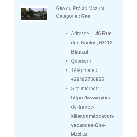
Gîte du Pré de Mazirat
Catégorie :
Gîte
Adresse :
146 Rue
des Saules, 63112
Blanzat
Quartier :
Téléphone :
+33482756855
Site internet :
https://www.gites-
de-france-
allier.com/location-
vacances-Gite-
Mazirat-