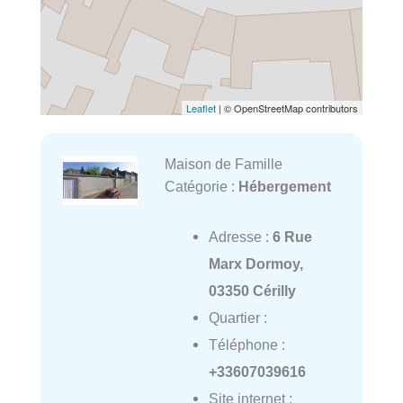
Leaflet
| © OpenStreetMap contributors
Maison de Famille
Catégorie :
Hébergement
Adresse :
6 Rue
Marx Dormoy,
03350 Cérilly
Quartier :
Téléphone :
+33607039616
Site internet :