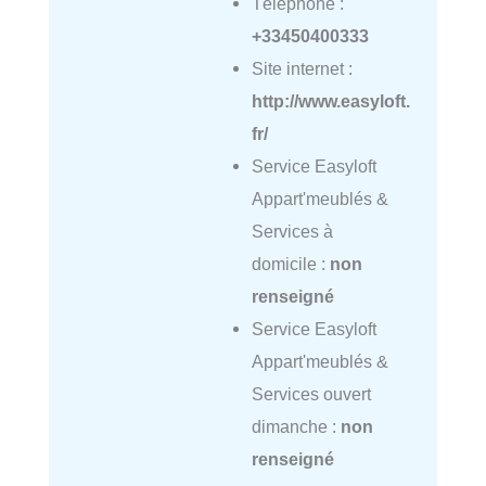
Téléphone :
+33450400333
Site internet :
http://www.easyloft.
fr/
Service Easyloft
Appart'meublés &
Services à
domicile :
non
renseigné
Service Easyloft
Appart'meublés &
Services ouvert
dimanche :
non
renseigné