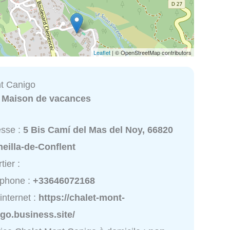
Leaflet
| © OpenStreetMap contributors
t Canigo
:
Maison de vacances
esse :
5 Bis Camí del Mas del Noy, 66820
eilla-de-Conflent
tier :
éphone :
+33646072168
 internet :
https://chalet-mont-
go.business.site/