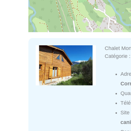
Chalet Mon
Catégorie 
Adr
Corn
Quar
Tél
Site
cani