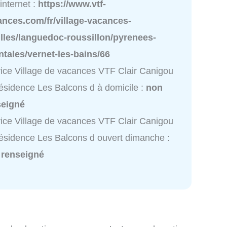
 internet :
https://www.vtf-
ances.com/fr/village-vacances-
lles/languedoc-roussillon/pyrenees-
ntales/vernet-les-bains/66
ice Village de vacances VTF Clair Canigou
ésidence Les Balcons d à domicile :
non
seigné
ice Village de vacances VTF Clair Canigou
ésidence Les Balcons d ouvert dimanche :
 renseigné