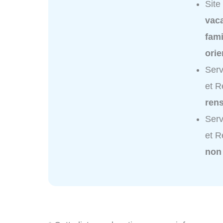
Site
vac
fami
orie
Serv
et R
ren
Serv
et R
non