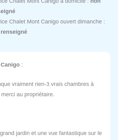
ice Chalet Mont Canigo à domicile :
non
seigné
ice Chalet Mont Canigo ouvert dimanche :
 renseigné
 Canigo
:
anque vraiment rien-3 vrais chambres à
merci au propriétaire.
grand jardin et une vue fantastique sur le