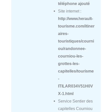
téléphone ajouté
Site internet :
http://www.herault-
tourisme.com/itiner
aires-
touristiques/courni
ou/randonnee-
courniou-les-
grottes-les-
capitelles/tourisme
-
ITILAR034V51H0V
X-1.html
Service Sentier des
capitelles Courniou