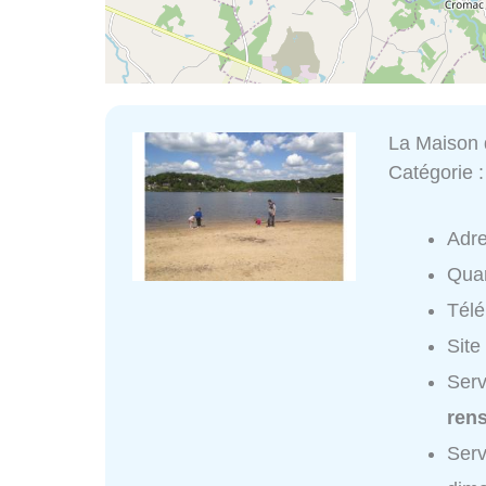
La Maison
Catégorie 
Adr
Quar
Tél
Site
Serv
ren
Serv