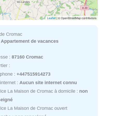
Leaflet
| © OpenStreetMap contributors
 de Cromac
:
Appartement de vacances
esse :
87160 Cromac
tier :
éphone :
+447515914273
 internet :
Aucun site internet connu
ice La Maison de Cromac à domicile :
non
seigné
ice La Maison de Cromac ouvert