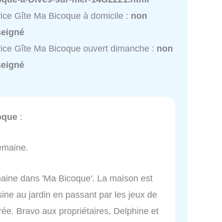
ice Gîte Ma Bicoque à domicile :
non
seigné
ice Gîte Ma Bicoque ouvert dimanche :
non
seigné
oque
:
emaine.
ine dans 'Ma Bicoque'. La maison est
sine au jardin en passant par les jeux de
orée. Bravo aux propriétaires, Delphine et