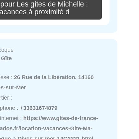
pour Les gîtes de Michelle :
vacances à proximité d
coque
:
Gîte
esse :
26 Rue de la Libération, 14160
es-sur-Mer
tier :
éphone :
+33631674879
 internet :
https://www.gites-de-france-
ados.fr/location-vacances-Gite-Ma-
oque-a-Dives-sur-mer-14G2221.html