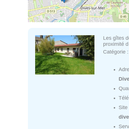
Les gîtes d
proximité d
Catégorie 
Adr
Div
Quar
Tél
Site
dive
Serv