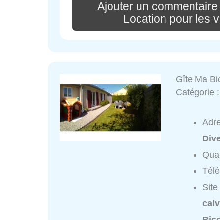
Ajouter un commentaire 
Location pour les 
Gîte Ma Bi
Catégorie 
Adr
Div
Quar
Tél
Site
calv
Bic