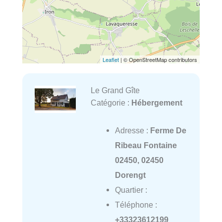
Leaflet
| © OpenStreetMap contributors
Le Grand Gîte
Catégorie :
Hébergement
Adresse :
Ferme De
Ribeau Fontaine
02450, 02450
Dorengt
Quartier :
Téléphone :
+33323612199