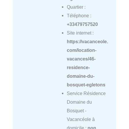
Quartier :
Téléphone :
+33479757520
Site internet :
https://vacanceole.
com/location-
vacances/46-
residence-
domaine-du-
bosquet-egletons
Service Résidence
Domaine du
Bosquet -
Vacancéole à
domicile :
non