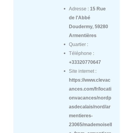
Adresse :
15 Rue
de l'Abbé
Doudermy, 59280
Armentières
Quartier :
Téléphone :
+33320770647
Site internet :
https://www.clevac
ances.com/fr/locati
onvacances/nordp
asdecalais/nord/ar
mentieres-
23065/mademoisell