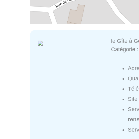
le Gîte à G
Catégorie 
Adr
Quar
Tél
Site
Serv
ren
Serv