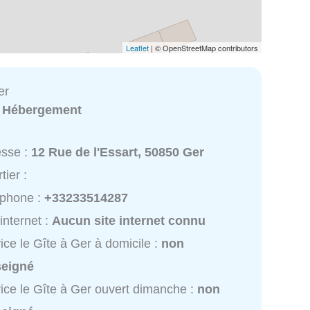
Leaflet
| © OpenStreetMap contributors
er
:
Hébergement
esse :
12 Rue de l'Essart, 50850 Ger
tier :
éphone :
+33233514287
 internet :
Aucun site internet connu
ice le Gîte à Ger à domicile :
non
seigné
ice le Gîte à Ger ouvert dimanche :
non