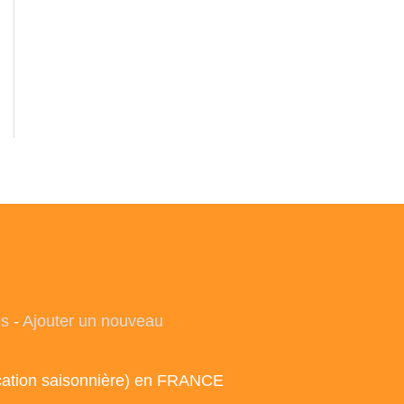
es
-
Ajouter un nouveau
ocation saisonnière) en FRANCE