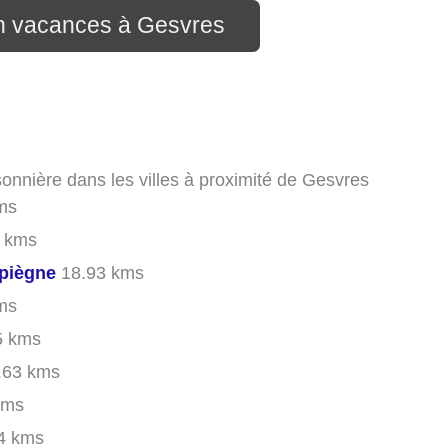
on vacances à Gesvres
sonnière dans les villes à proximité de Gesvres
ms
 kms
piègne
18.93 kms
ms
5 kms
.63 kms
kms
4 kms