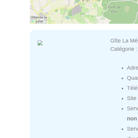
Gîte La Mé
Catégorie 
Adr
Quar
Tél
Site
Serv
non
Serv