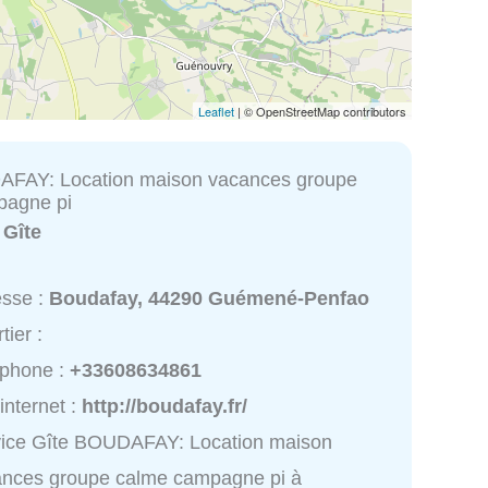
Leaflet
| © OpenStreetMap contributors
AFAY: Location maison vacances groupe
pagne pi
:
Gîte
esse :
Boudafay, 44290 Guémené-Penfao
tier :
éphone :
+33608634861
 internet :
http://boudafay.fr/
vice Gîte BOUDAFAY: Location maison
ances groupe calme campagne pi à