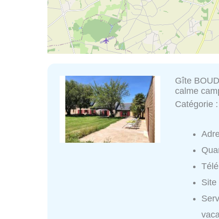
Gîte BOUD
calme cam
Catégorie 
Adr
Quar
Tél
Site
Ser
vac