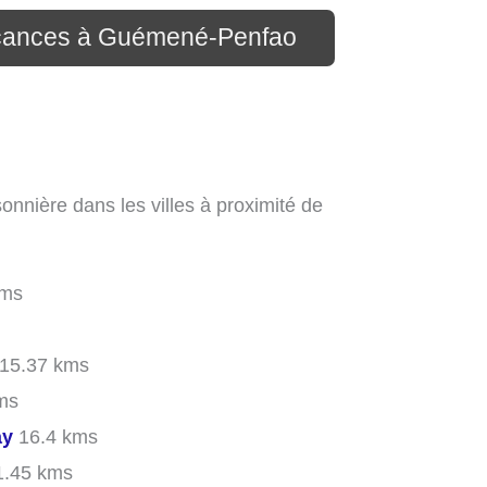
vacances à Guémené-Penfao
onnière dans les villes à proximité de
kms
15.37 kms
ms
ay
16.4 kms
.45 kms